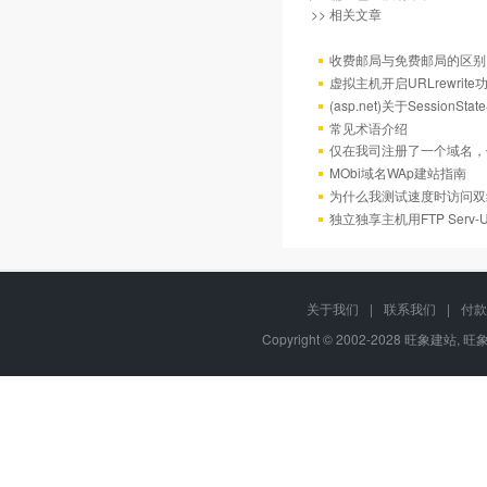
>> 相关文章
收费邮局与免费邮局的区别
虚拟主机开启URLrewrit
(asp.net)关于Session
常见术语介绍
仅在我司注册了一个域名，
MObi域名WAp建站指南
为什么我测试速度时访问双
独立独享主机用FTP Serv
关于我们
|
联系我们
|
付款
Copyright © 2002-2028 旺象建站,
旺