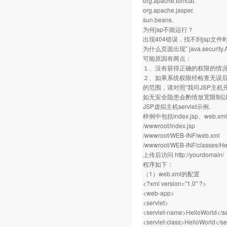
org.apache.tomcat.
org.apache.jasper.
sun.beans.
为何jsp不能运行？
出现404错误，找不到jsp文
为什么页面出现” java.security.Ac
可能原因有两点：
１、没有获得正确的权限的情
２、如果系统权限经检查无误后仍
的范围，请对照“我司JSP主
如无安全隐患会酌情放宽限制
JSP虚拟主机servlet示例.
样例中包括index.jsp、web.
/wwwroot/index.jsp
/wwwroot/WEB-INF/web.xml
/wwwroot/WEB-INF/classes/Hel
上传后访问
http://yourdomain/
程序如下：
（1）web.xml的配置
<?xml version="1.0" ?>
<web-app>
<servlet>
<servlet-name>HelloWorld</s
<servlet-class>HelloWorld</se