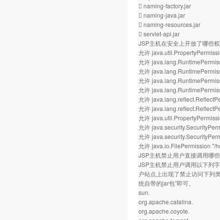
 naming-factory.jar
 naming-java.jar
 naming-resources.jar
 servlet-api.jar
JSP主机在安全上开放了哪些
允许 java.util.PropertyPermissi
允许 java.lang.RuntimePermiss
允许 java.lang.RuntimePermissi
允许 java.lang.RuntimePermiss
允许 java.lang.RuntimePermis
允许 java.lang.reflect.Reflect
允许 java.lang.reflect.ReflectPe
允许 java.util.PropertyPermissio
允许 java.security.SecurityPer
允许 java.security.SecurityPerm
允许 java.io.FilePermission "
JSP主机禁止用户直接调用哪
JSP主机禁止用户调用以下列字
户站点上出现了禁止访问下列类库的
统自带的jar包”即可。
sun.
org.apache.catalina.
org.apache.coyote.