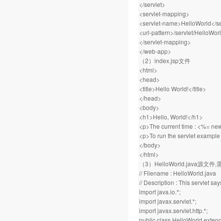
</servlet>
<servlet-mapping>
<servlet-name>HelloWorld</s
<url-pattern>/servlet/HelloWorl
</servlet-mapping>
</web-app>
（2）index.jsp文件
<html>
<head>
<title>Hello World!</title>
</head>
<body>
<h1>Hello, World!</h1>
<p>The current time : <%= new
<p>To run the servlet example 
</body>
</html>
（3）HelloWorld.java源文件
// Filename : HelloWorld.java
// Description : This servlet say
import java.io.*;
import javax.servlet.*;
import javax.servlet.http.*;
public class HelloWorld extend