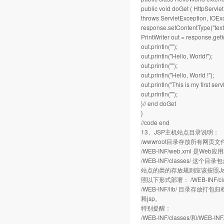
public void doGet ( HttpServl
throws ServletException, IOExc
response.setContentType("text/
PrintWriter out = response.getW
out.println("");
out.println("Hello, World!");
out.println("");
out.println("Hello, World !");
out.println("This is my first servl
out.println("");
}// end doGet
}
//code end
13、JSP主机站点目录说明：
/wwwroot目录存放所有网页文件
/WEB-INF/web.xml 
/WEB-INF/classes/ 这个目
站点的类的存放规则应该按照Java的
照以下形式部署： /WEB-INF/classe
/WEB-INF/lib/ 目录存放
释jsp。
特别提醒：
/WEB-INF/classes/