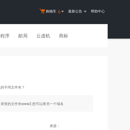
购物车
最新公告
帮助中心
0
小程序
邮局
云虚机
商标
点的不同文件夹？
在根目录里的文件夹www2,您可以将另一个域名
来源：