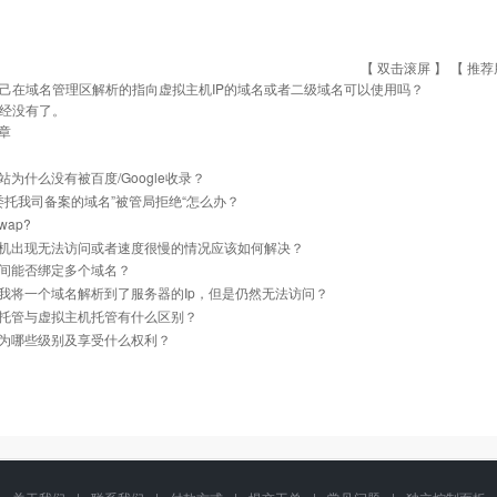
【 双击滚屏 】 【
推荐
己在域名管理区解析的指向虚拟主机IP的域名或者二级域名可以使用吗？
经没有了。
章
站为什么没有被百度/Google收录？
]委托我司备案的域名”被管局拒绝“怎么办？
ap?
机出现无法访问或者速度很慢的情况应该如何解决？
间能否绑定多个域名？
我将一个域名解析到了服务器的Ip，但是仍然无法访问？
托管与虚拟主机托管有什么区别？
为哪些级别及享受什么权利？