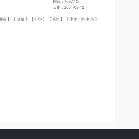
阅读：
16977
次
日期：
2004-08-12
朋友
】 【
收藏
】 【
打印
】 【
关闭
】 【 字体：
大
中
小
】