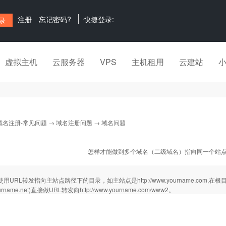
注册
忘记密码?
快捷登录:
虚拟主机
云服务器
VPS
主机租用
云建站
域名注册-常见问题
→
域名注册问题
→ 域名问题
怎样才能做到多个域名（二级域名）指向同一个站
URL转发指向主站点路径下的目录，如主站点是http://www.yourname.com,
rname.net)直接做URL转发向http://www.yourname.com/www2。