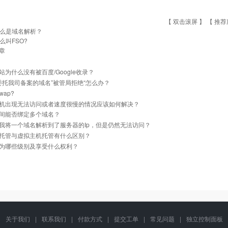
【 双击滚屏 】 【
推荐
么是域名解析？
么叫FSO?
章
站为什么没有被百度/Google收录？
]委托我司备案的域名”被管局拒绝“怎么办？
ap?
机出现无法访问或者速度很慢的情况应该如何解决？
间能否绑定多个域名？
我将一个域名解析到了服务器的Ip，但是仍然无法访问？
托管与虚拟主机托管有什么区别？
为哪些级别及享受什么权利？
关于我们
|
联系我们
|
付款方式
|
提交工单
|
常见问题
|
独立控制面板