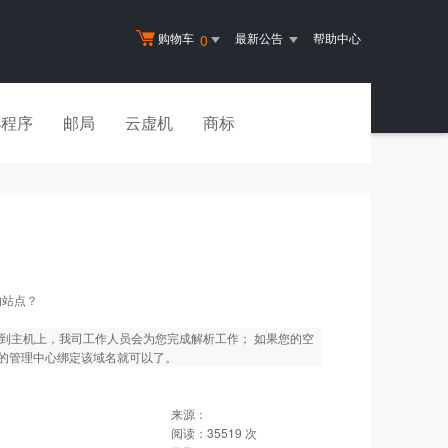
购物车
最新公告
帮助中心
0
小程序
邮局
云虚机
商标
的站点？
到主机上，我司工作人员会为您完成解析工作； 如果您的空
机的管理中心绑定该域名就可以了。
来源：
阅读：
35519
次