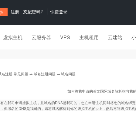
注册
忘记密码?
快捷登录:
虚拟主机
云服务器
VPS
主机租用
云建站
域名注册-常见问题
→
域名注册问题
→ 域名问题
如何将我申请的英文国际域名解析指向我
有在我司申请虚拟主机，且域名的DNS是我司的，您在申请主机同时将您的域名绑定
，但域名的DNS是我司的，请将域名解析到你的虚拟主机的ip上，然后再到虚拟主