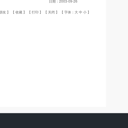
日期：
2003-09-26
朋友
】 【
收藏
】 【
打印
】 【
关闭
】 【 字体：
大
中
小
】